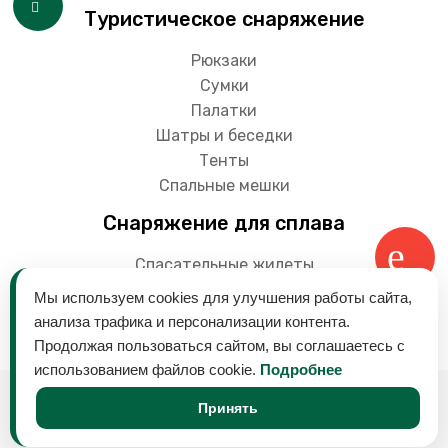
Туристическое снаряжение
Рюкзаки
Сумки
Палатки
Шатры и беседки
Тенты
Спальные мешки
Снаряжение для сплава
Спасательные жилеты
Гермоупаковки
Мы используем cookies для улучшения работы сайта,
Весла
анализа трафика и персонализации контента.
Продолжая пользоваться сайтом, вы соглашаетесь с
использованием файлов cookie.
Подробнее
© 2018-2024 Снаряга - магазин товаров для
Принять
активного отдыха на воде. Байдарки, лодки,
туристическое оборудование и многое другое