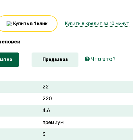
Купить в кредит за 10 минут
Купить в 1 клик
человек
Что это?
латно
Предзаказ
22
220
4,6
премиум
3