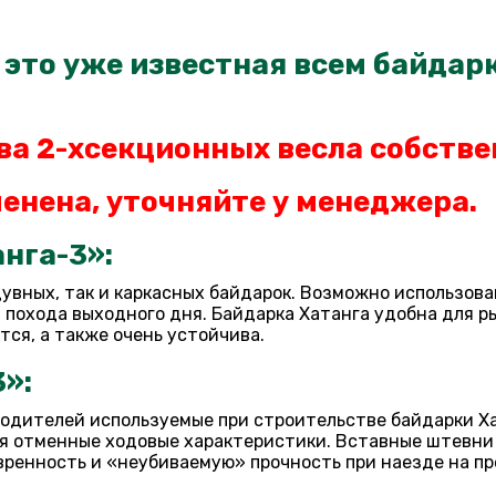
 это уже известная всем байдарк
ва 2-хсекционных весла
собстве
енена, уточняйте у менеджера.
нга-3»:
дувных, так и каркасных байдарок. Возможно использова
я похода выходного дня. Байдарка Хатанга удобна для
тся, а также очень устойчива.
»:
одителей используемые при строительстве байдарки Ха
ся отменные ходовые характеристики. Вставные штевни
енность и «неубиваемую» прочность при наезде на преп